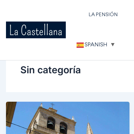
Ir
Paginación
al
de
LA PENSIÓN
contenido
entradas
SPANISH
▼
Sin categoría